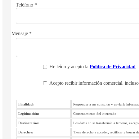
Teléfono
*
Mensaje
*
He leído y acepto la
Política de Privacidad
Acepto recibir información comercial, incluso
Finalidad:
Responder a sus consultas y enviarle informac
Legitimación:
Consentimiento del interesado
Destinatarios:
Los datos no se transferirán a terceros, excep
Derechos:
Tiene derecho a acceder, rectificar y borrar d