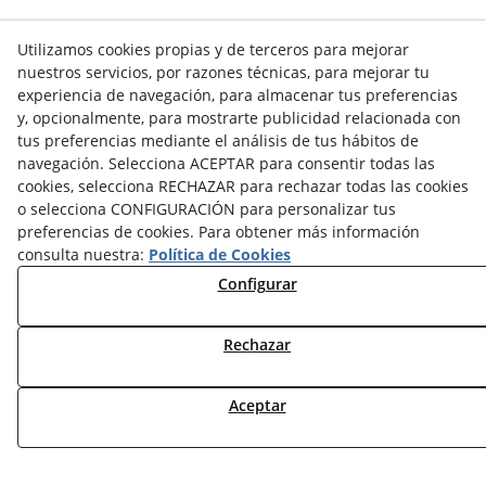
VER TODOS/AS
Utilizamos cookies propias y de terceros para mejorar
nuestros servicios, por razones técnicas, para mejorar tu
experiencia de navegación, para almacenar tus preferencias
y, opcionalmente, para mostrarte publicidad relacionada con
tus preferencias mediante el análisis de tus hábitos de
navegación. Selecciona ACEPTAR para consentir todas las
NOTICIAS AEROTERMIA
cookies, selecciona RECHAZAR para rechazar todas las cookies
NOTICIAS FOTOVOLTAICA
o selecciona CONFIGURACIÓN para personalizar tus
NOTICIAS CLIMATIZACIÓN
preferencias de cookies. Para obtener más información
NOTICIAS CALEFACCIÓN
consulta nuestra:
Política de Cookies
NOTICIAS BIOMASA
Configurar
NOTICIAS VENTILACIÓN
NOTICIAS ACS
Rechazar
TARIFAS FABRICANTES
Aceptar
NOVEDADES
MI CUENTA