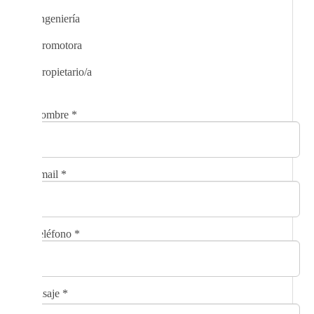
Ingeniería
Promotora
Propietario/a
Nombre
*
Email
*
Teléfono
*
Mensaje
*