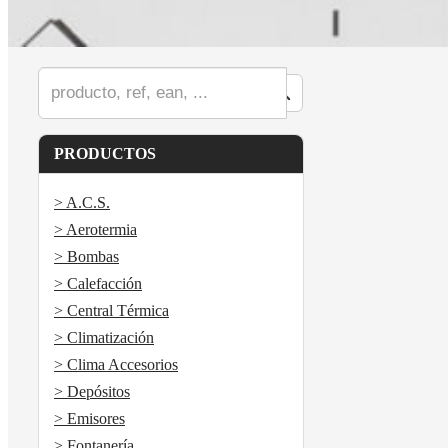
PRODUCTOS
> A.C.S.
> Aerotermia
> Bombas
> Calefacción
> Central Térmica
> Climatización
> Clima Accesorios
> Depósitos
> Emisores
> Fontanería