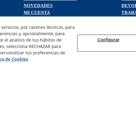
NOVEDADES
DEVO
MI CUENTA
TRAB
servicios, por razones técnicas, para
erencias y, opcionalmente, para
Configurar
 el análisis de tus hábitos de
ies, selecciona RECHAZAR para
¿QUIENES SOMOS?
ersonalizar tus preferencias de
AVISO LEGAL
ica de Cookies
POLÍTICA DE COOKIES
POLÍTICA DE PRIVACIDAD
DERECHO DESISITIMIENTO
CONDICIONES USO
CONDICIONES COMPRA
FINANCIACIÓN
ODR
AC SOLUCIONS ENERGÈTIQUES, S.L. - Todos los derechos reservad