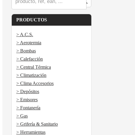
PRODUCTOS
> A.C.S.
> Aerotermia
> Bombas
> Calefacción
> Central Térmica
> Climatización
> Clima Accesorios
> Depósitos
> Emisores
> Fontanería
> Gas
> Grifería & Sanitario
> Herramientas