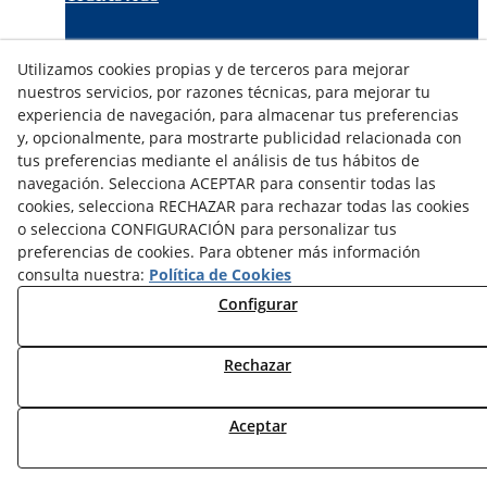
TARIFAS FABRICANTES
Utilizamos cookies propias y de terceros para mejorar
NOVEDADES
nuestros servicios, por razones técnicas, para mejorar tu
MI CUENTA
experiencia de navegación, para almacenar tus preferencias
y, opcionalmente, para mostrarte publicidad relacionada con
tus preferencias mediante el análisis de tus hábitos de
CONTÁCTANOS
navegación. Selecciona ACEPTAR para consentir todas las
DEVOLUCIONES
cookies, selecciona RECHAZAR para rechazar todas las cookies
TRABAJA CON NOSOTROS
o selecciona CONFIGURACIÓN para personalizar tus
preferencias de cookies. Para obtener más información
¿QUIENES SOMOS?
consulta nuestra:
Política de Cookies
AVISO LEGAL
Configurar
POLÍTICA DE COOKIES
POLÍTICA DE PRIVACIDAD
Rechazar
DERECHO DESISITIMIENTO
CONDICIONES USO
CONDICIONES COMPRA
Aceptar
FINANCIACIÓN
ODR