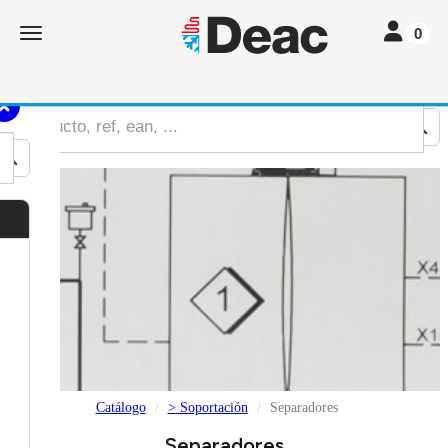
Toggle nav
Toggle navigation
0
Catálogo
> Soportación
Separadores
Separadores