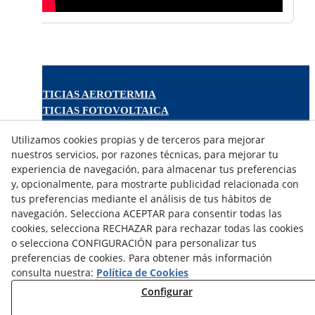
NOTICIAS AEROTERMIA
NOTICIAS FOTOVOLTAICA
NOTICIAS CLIMATIZACIÓN
Utilizamos cookies propias y de terceros para mejorar
NOTICIAS CALEFACCIÓN
nuestros servicios, por razones técnicas, para mejorar tu
NOTICIAS BIOMASA
experiencia de navegación, para almacenar tus preferencias
NOTICIAS VENTILACIÓN
y, opcionalmente, para mostrarte publicidad relacionada con
NOTICIAS ACS
tus preferencias mediante el análisis de tus hábitos de
navegación. Selecciona ACEPTAR para consentir todas las
cookies, selecciona RECHAZAR para rechazar todas las cookies
TARIFAS FABRICANTES
o selecciona CONFIGURACIÓN para personalizar tus
NOVEDADES
preferencias de cookies. Para obtener más información
MI CUENTA
consulta nuestra:
Política de Cookies
Configurar
CONTÁCTANOS
DEVOLUCIONES