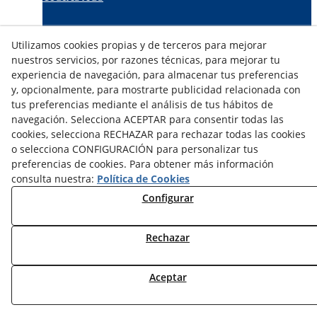
TARIFAS FABRICANTES
Utilizamos cookies propias y de terceros para mejorar
NOVEDADES
nuestros servicios, por razones técnicas, para mejorar tu
MI CUENTA
experiencia de navegación, para almacenar tus preferencias
y, opcionalmente, para mostrarte publicidad relacionada con
tus preferencias mediante el análisis de tus hábitos de
CONTÁCTANOS
navegación. Selecciona ACEPTAR para consentir todas las
DEVOLUCIONES
cookies, selecciona RECHAZAR para rechazar todas las cookies
TRABAJA CON NOSOTROS
o selecciona CONFIGURACIÓN para personalizar tus
preferencias de cookies. Para obtener más información
¿QUIENES SOMOS?
consulta nuestra:
Política de Cookies
AVISO LEGAL
Configurar
POLÍTICA DE COOKIES
POLÍTICA DE PRIVACIDAD
Rechazar
DERECHO DESISITIMIENTO
CONDICIONES USO
CONDICIONES COMPRA
Aceptar
FINANCIACIÓN
ODR