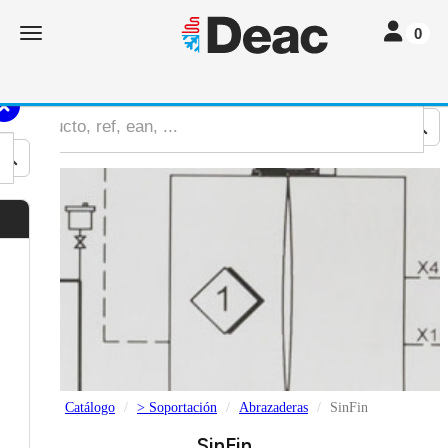
Toggle nav
Toggle navigation
0
Catálogo
> Soportación
Abrazaderas
SinFin
SinFin