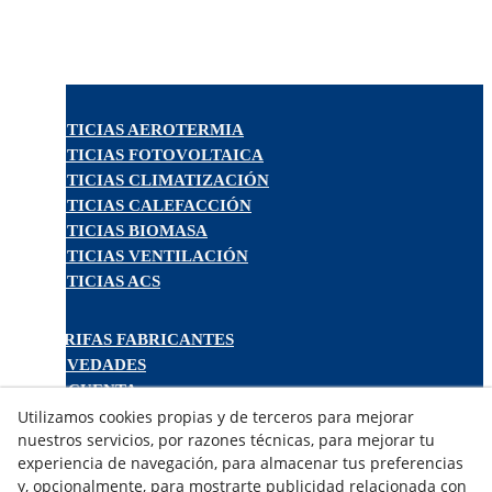
NOTICIAS AEROTERMIA
NOTICIAS FOTOVOLTAICA
NOTICIAS CLIMATIZACIÓN
NOTICIAS CALEFACCIÓN
NOTICIAS BIOMASA
NOTICIAS VENTILACIÓN
NOTICIAS ACS
TARIFAS FABRICANTES
NOVEDADES
MI CUENTA
Utilizamos cookies propias y de terceros para mejorar
nuestros servicios, por razones técnicas, para mejorar tu
CONTÁCTANOS
experiencia de navegación, para almacenar tus preferencias
DEVOLUCIONES
y, opcionalmente, para mostrarte publicidad relacionada con