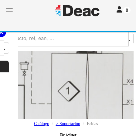
Toggle nav
Toggle navigation
0
Catálogo
> Soportación
Bridas
Bridas