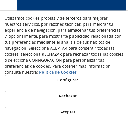
TARIFAS FABRICANTES
Utilizamos cookies propias y de terceros para mejorar
NOVEDADES
nuestros servicios, por razones técnicas, para mejorar tu
MI CUENTA
experiencia de navegación, para almacenar tus preferencias
y, opcionalmente, para mostrarte publicidad relacionada con
tus preferencias mediante el análisis de tus hábitos de
CONTÁCTANOS
navegación. Selecciona ACEPTAR para consentir todas las
DEVOLUCIONES
cookies, selecciona RECHAZAR para rechazar todas las cookies
TRABAJA CON NOSOTROS
o selecciona CONFIGURACIÓN para personalizar tus
preferencias de cookies. Para obtener más información
¿QUIENES SOMOS?
consulta nuestra:
Política de Cookies
AVISO LEGAL
Configurar
POLÍTICA DE COOKIES
POLÍTICA DE PRIVACIDAD
Rechazar
DERECHO DESISITIMIENTO
CONDICIONES USO
CONDICIONES COMPRA
Aceptar
FINANCIACIÓN
ODR