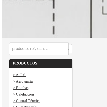
PRODUCTOS
> A.C.S.
> Aerotermia
> Bombas
> Calefacción
> Central Térmica