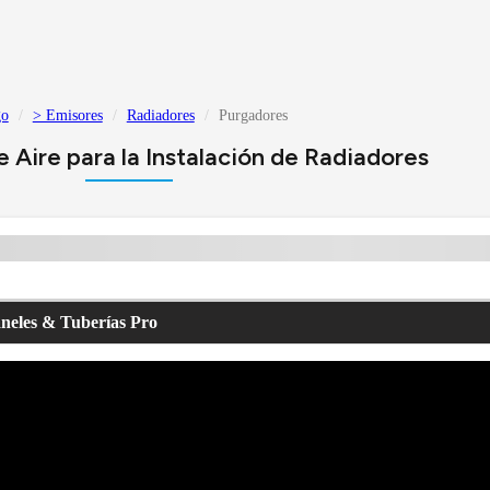
go
> Emisores
Radiadores
Purgadores
 Aire para la Instalación de Radiadores
aneles & Tuberías Pro