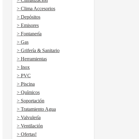
> Climatización
> Clima Accesorios
> Depósitos
> Emisores
> Fontanería
> Gas
> Grifería & Sanitario
> Herramientas
> Inox
> PVC
> Piscina
> Químicos
> Soportación
> Tratamiento Agua
> Valvulería
> Ventilación
> Ofertas!