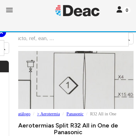
Toggle nav
Toggle navigation
0
Catálogo
> Aerotermia
Panasonic
R32 All in One
Aerotermias Split R32 All in One de
Panasonic