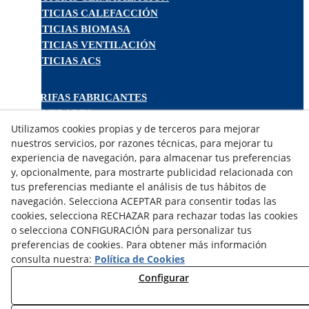
NOTICIAS CALEFACCIÓN
NOTICIAS BIOMASA
NOTICIAS VENTILACIÓN
NOTICIAS ACS
TARIFAS FABRICANTES
NOVEDADES
Utilizamos cookies propias y de terceros para mejorar
MI CUENTA
nuestros servicios, por razones técnicas, para mejorar tu
experiencia de navegación, para almacenar tus preferencias
CONTÁCTANOS
y, opcionalmente, para mostrarte publicidad relacionada con
DEVOLUCIONES
tus preferencias mediante el análisis de tus hábitos de
TRABAJA CON NOSOTROS
navegación. Selecciona ACEPTAR para consentir todas las
cookies, selecciona RECHAZAR para rechazar todas las cookies
o selecciona CONFIGURACIÓN para personalizar tus
¿QUIENES SOMOS?
preferencias de cookies. Para obtener más información
AVISO LEGAL
consulta nuestra:
Política de Cookies
POLÍTICA DE COOKIES
Configurar
POLÍTICA DE PRIVACIDAD
DERECHO DESISITIMIENTO