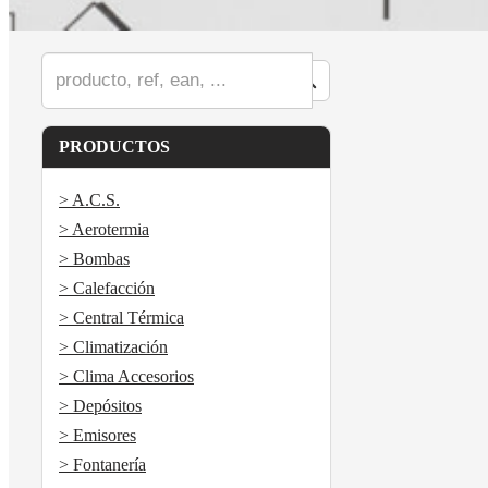
PRODUCTOS
> A.C.S.
> Aerotermia
> Bombas
> Calefacción
> Central Térmica
> Climatización
> Clima Accesorios
> Depósitos
> Emisores
> Fontanería