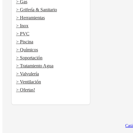
> Gas
> Grifería & Sanitario
> Herramientas
> Inox
> PVC
> Piscina
> Químicos
> Soportación
> Tratamiento Agua
> Valvulería
> Ventilación
> Ofertas!
Catá