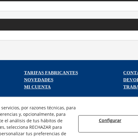
TARIFAS FABRICANTES
CONT
NOVEDADES
DEVO
MI CUENTA
TRAB
servicios, por razones técnicas, para
erencias y, opcionalmente, para
Configurar
 el análisis de tus hábitos de
¿QUIENES SOMOS?
ies, selecciona RECHAZAR para
AVISO LEGAL
ersonalizar tus preferencias de
POLÍTICA DE COOKIES