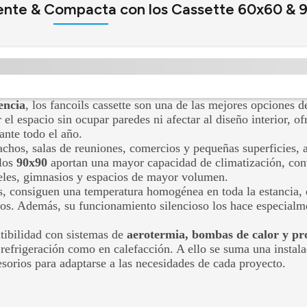
otente & Compacta con los Cassette 60x60 & 
iencia
, los fancoils cassette son una de las mejores opciones 
 el espacio sin ocupar paredes ni afectar al diseño interior, o
ante todo el año.
achos, salas de reuniones, comercios y pequeñas superficies, 
elos
90x90
aportan una mayor capacidad de climatización, conv
oteles, gimnasios y espacios de mayor volumen.
s, consiguen una temperatura homogénea en toda la estancia, e
rios. Además, su funcionamiento silencioso los hace especial
tibilidad con sistemas de
aerotermia, bombas de calor y pr
n refrigeración como en calefacción. A ello se suma una instal
sorios para adaptarse a las necesidades de cada proyecto.