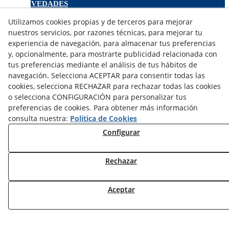
NOVEDADES
MI CUENTA
Utilizamos cookies propias y de terceros para mejorar
nuestros servicios, por razones técnicas, para mejorar tu
CONTÁCTANOS
experiencia de navegación, para almacenar tus preferencias
y, opcionalmente, para mostrarte publicidad relacionada con
DEVOLUCIONES
tus preferencias mediante el análisis de tus hábitos de
TRABAJA CON NOSOTROS
navegación. Selecciona ACEPTAR para consentir todas las
cookies, selecciona RECHAZAR para rechazar todas las cookies
¿QUIENES SOMOS?
o selecciona CONFIGURACIÓN para personalizar tus
AVISO LEGAL
preferencias de cookies. Para obtener más información
POLÍTICA DE COOKIES
consulta nuestra:
Política de Cookies
POLÍTICA DE PRIVACIDAD
Configurar
DERECHO DESISITIMIENTO
CONDICIONES USO
Rechazar
CONDICIONES COMPRA
FINANCIACIÓN
ODR
Aceptar
© 08/2026 DEAC SOLUCIONS ENERGÈTIQUES, S.L. -
Todos los derechos reservados.