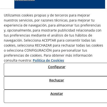
TARIFAS FABRICANTES
Utilizamos cookies propias y de terceros para mejorar
NOVEDADES
nuestros servicios, por razones técnicas, para mejorar tu
MI CUENTA
experiencia de navegación, para almacenar tus preferencias
y, opcionalmente, para mostrarte publicidad relacionada con
tus preferencias mediante el análisis de tus hábitos de
CONTÁCTANOS
navegación. Selecciona ACEPTAR para consentir todas las
DEVOLUCIONES
cookies, selecciona RECHAZAR para rechazar todas las cookies
TRABAJA CON NOSOTROS
o selecciona CONFIGURACIÓN para personalizar tus
preferencias de cookies. Para obtener más información
¿QUIENES SOMOS?
consulta nuestra:
Política de Cookies
AVISO LEGAL
Configurar
POLÍTICA DE COOKIES
POLÍTICA DE PRIVACIDAD
Rechazar
DERECHO DESISITIMIENTO
CONDICIONES USO
CONDICIONES COMPRA
Aceptar
FINANCIACIÓN
ODR