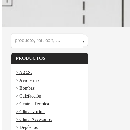
PRODUCTOS
> A.C.S.
> Aerotermia
> Bombas
> Calefacción
> Central Térmica
> Climatización
> Clima Accesorios
> Depósitos