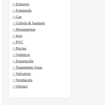
> Emisores
> Fontanería
> Gas
> Grifería & Sanitario
> Herramientas
> Inox
> PVC
> Piscina
> Químicos
> Soportación
> Tratamiento Agua
> Valvulería
> Ventilación
> Ofertas!