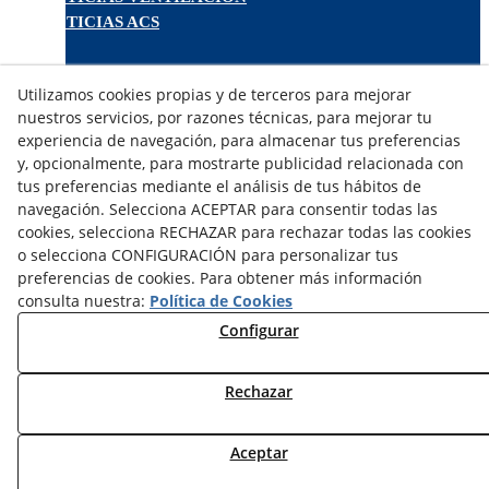
NOTICIAS ACS
TARIFAS FABRICANTES
Utilizamos cookies propias y de terceros para mejorar
NOVEDADES
nuestros servicios, por razones técnicas, para mejorar tu
MI CUENTA
experiencia de navegación, para almacenar tus preferencias
y, opcionalmente, para mostrarte publicidad relacionada con
tus preferencias mediante el análisis de tus hábitos de
CONTÁCTANOS
navegación. Selecciona ACEPTAR para consentir todas las
DEVOLUCIONES
cookies, selecciona RECHAZAR para rechazar todas las cookies
TRABAJA CON NOSOTROS
o selecciona CONFIGURACIÓN para personalizar tus
preferencias de cookies. Para obtener más información
¿QUIENES SOMOS?
consulta nuestra:
Política de Cookies
AVISO LEGAL
Configurar
POLÍTICA DE COOKIES
POLÍTICA DE PRIVACIDAD
Rechazar
DERECHO DESISITIMIENTO
CONDICIONES USO
CONDICIONES COMPRA
Aceptar
FINANCIACIÓN