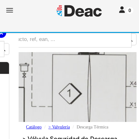
Toggle nav
Toggle navigation
0
Catálogo
> Valvulería
Descarga Térmica
> Válvula Seguridad de Descarga