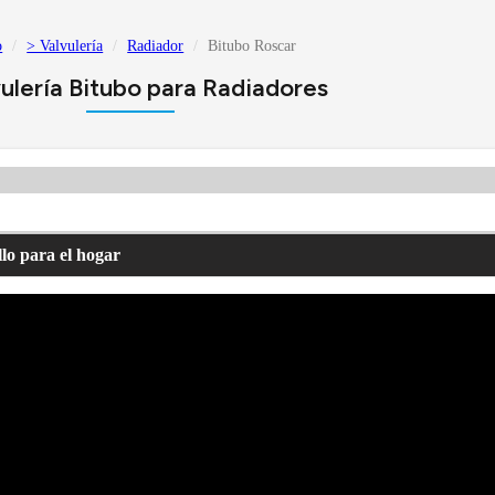
o
> Valvulería
Radiador
Bitubo Roscar
ulería Bitubo para Radiadores
lo para el hogar