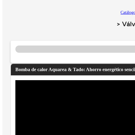
Catálog
> Válv
Bomba de calor Aquarea & Tado: Ahorro energético sencil