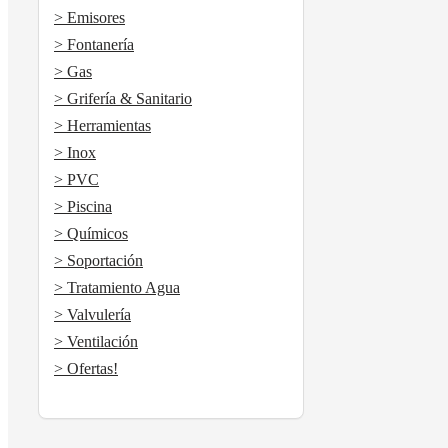
> Emisores
> Fontanería
> Gas
> Grifería & Sanitario
> Herramientas
> Inox
> PVC
> Piscina
> Químicos
> Soportación
> Tratamiento Agua
> Valvulería
> Ventilación
> Ofertas!