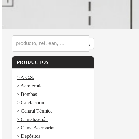
PRODUCTOS
> A.C.S.
> Aerotermia
> Bombas
> Calefacción
> Central Térmica
> Climatización
> Clima Accesorios
> Depósitos