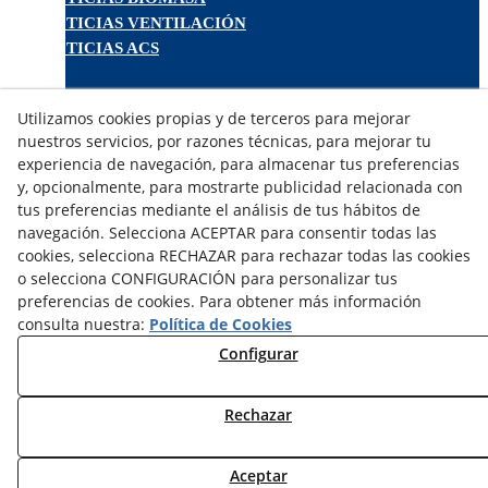
NOTICIAS VENTILACIÓN
NOTICIAS ACS
TARIFAS FABRICANTES
Utilizamos cookies propias y de terceros para mejorar
NOVEDADES
nuestros servicios, por razones técnicas, para mejorar tu
MI CUENTA
experiencia de navegación, para almacenar tus preferencias
y, opcionalmente, para mostrarte publicidad relacionada con
tus preferencias mediante el análisis de tus hábitos de
CONTÁCTANOS
navegación. Selecciona ACEPTAR para consentir todas las
DEVOLUCIONES
cookies, selecciona RECHAZAR para rechazar todas las cookies
TRABAJA CON NOSOTROS
o selecciona CONFIGURACIÓN para personalizar tus
preferencias de cookies. Para obtener más información
¿QUIENES SOMOS?
consulta nuestra:
Política de Cookies
AVISO LEGAL
Configurar
POLÍTICA DE COOKIES
POLÍTICA DE PRIVACIDAD
Rechazar
DERECHO DESISITIMIENTO
CONDICIONES USO
CONDICIONES COMPRA
Aceptar