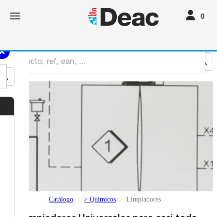
Toggle nav
Toggle navigation
0
Catálogo
> Químicos
Limpiadores