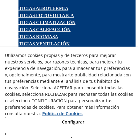
NOTICIAS AEROTERMIA
NOTICIAS FOTOVOLTAICA
NOTICIAS CLIMATIZACIÓN
NOTICIAS CALEFACCIÓN
NOTICIAS BIOMASA
NOTICIAS VENTILACIÓN
NOTICIAS ACS
Utilizamos cookies propias y de terceros para mejorar
nuestros servicios, por razones técnicas, para mejorar tu
TARIFAS FABRICANTES
experiencia de navegación, para almacenar tus preferencias
y, opcionalmente, para mostrarte publicidad relacionada con
NOVEDADES
tus preferencias mediante el análisis de tus hábitos de
MI CUENTA
navegación. Selecciona ACEPTAR para consentir todas las
cookies, selecciona RECHAZAR para rechazar todas las cookies
CONTÁCTANOS
o selecciona CONFIGURACIÓN para personalizar tus
DEVOLUCIONES
preferencias de cookies. Para obtener más información
TRABAJA CON NOSOTROS
consulta nuestra:
Política de Cookies
Configurar
¿QUIENES SOMOS?
AVISO LEGAL