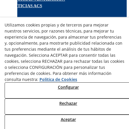
NOTICIAS ACS
TARIFAS FABRICANTES
Utilizamos cookies propias y de terceros para mejorar
NOVEDADES
nuestros servicios, por razones técnicas, para mejorar tu
MI CUENTA
experiencia de navegación, para almacenar tus preferencias
y, opcionalmente, para mostrarte publicidad relacionada con
tus preferencias mediante el análisis de tus hábitos de
CONTÁCTANOS
navegación. Selecciona ACEPTAR para consentir todas las
DEVOLUCIONES
cookies, selecciona RECHAZAR para rechazar todas las cookies
TRABAJA CON NOSOTROS
o selecciona CONFIGURACIÓN para personalizar tus
preferencias de cookies. Para obtener más información
¿QUIENES SOMOS?
consulta nuestra:
Política de Cookies
AVISO LEGAL
Configurar
POLÍTICA DE COOKIES
POLÍTICA DE PRIVACIDAD
Rechazar
DERECHO DESISITIMIENTO
CONDICIONES USO
CONDICIONES COMPRA
Aceptar
FINANCIACIÓN