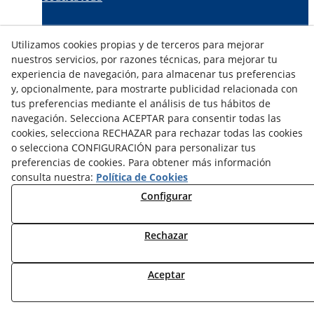
TARIFAS FABRICANTES
Utilizamos cookies propias y de terceros para mejorar
NOVEDADES
nuestros servicios, por razones técnicas, para mejorar tu
MI CUENTA
experiencia de navegación, para almacenar tus preferencias
y, opcionalmente, para mostrarte publicidad relacionada con
tus preferencias mediante el análisis de tus hábitos de
CONTÁCTANOS
navegación. Selecciona ACEPTAR para consentir todas las
DEVOLUCIONES
cookies, selecciona RECHAZAR para rechazar todas las cookies
TRABAJA CON NOSOTROS
o selecciona CONFIGURACIÓN para personalizar tus
preferencias de cookies. Para obtener más información
¿QUIENES SOMOS?
consulta nuestra:
Política de Cookies
AVISO LEGAL
Configurar
POLÍTICA DE COOKIES
POLÍTICA DE PRIVACIDAD
Rechazar
DERECHO DESISITIMIENTO
CONDICIONES USO
CONDICIONES COMPRA
Aceptar
FINANCIACIÓN
ODR