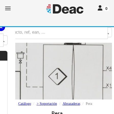
Toggle nav
Toggle navigation
0
Catálogo
> Soportación
Abrazaderas
Pera
Pera