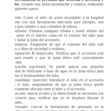
el tubo
, creando una unión permanente y estanca, realizando
los siguientes pasos:
1
. Corte: Cortar el tubo de acero inoxidable a la longitud
deseada con una herramienta adecuada (por ejemplo, una
sierra para metales o una cortadora de tubos).
Desbarbado: Eliminar cualquier rebaba o borde afilado del
corte tanto en el interior como en el exterior del tubo para
evitar dañar la junta del accesorio.
2
. Limpieza: Asegurarse de que el extremo del tubo esté
limpio y libre de suciedad o residuos.
3
. Preparación & Inspección: Verificar que el accesorio esté
en buen estado y que la junta tórica esté correctamente
colocada.
Lubricación (opcional): Se puede aplicar una pequeña
cantidad de lubricante a base de agua en la junta tórica para
facilitar el deslizamiento del tubo.
4
. Ensamblaje: inserción: Introducir el tubo en el accesorio
hasta el tope, asegurándose de que la junta tórica quede
correctamente ubicada entre el tubo y el accesorio.
5
. Marcado: marcar el tubo a la altura donde se encuentra con
el accesorio para verificar que no se desplaza durante el
prensado.
6
. Prensado: colocar la herramienta de prensado en la