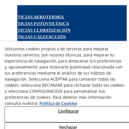
NOTICIAS AEROTERMIA
NOTICIAS FOTOVOLTAICA
NOTICIAS CLIMATIZACIÓN
NOTICIAS CALEFACCIÓN
NOTICIAS BIOMASA
Utilizamos cookies propias y de terceros para mejorar
NOTICIAS VENTILACIÓN
nuestros servicios, por razones técnicas, para mejorar tu
NOTICIAS ACS
experiencia de navegación, para almacenar tus preferencias
y, opcionalmente, para mostrarte publicidad relacionada con
TARIFAS FABRICANTES
tus preferencias mediante el análisis de tus hábitos de
navegación. Selecciona ACEPTAR para consentir todas las
NOVEDADES
cookies, selecciona RECHAZAR para rechazar todas las cookies
MI CUENTA
o selecciona CONFIGURACIÓN para personalizar tus
preferencias de cookies. Para obtener más información
CONTÁCTANOS
consulta nuestra:
Política de Cookies
DEVOLUCIONES
Configurar
TRABAJA CON NOSOTROS
Rechazar