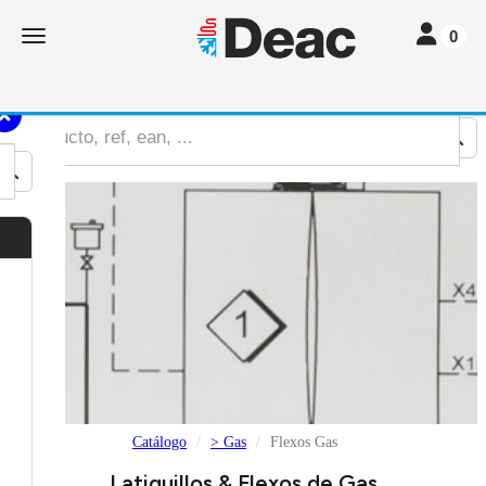
Toggle nav
Toggle navigation
0
Catálogo
> Gas
Flexos Gas
Latiguillos & Flexos de Gas