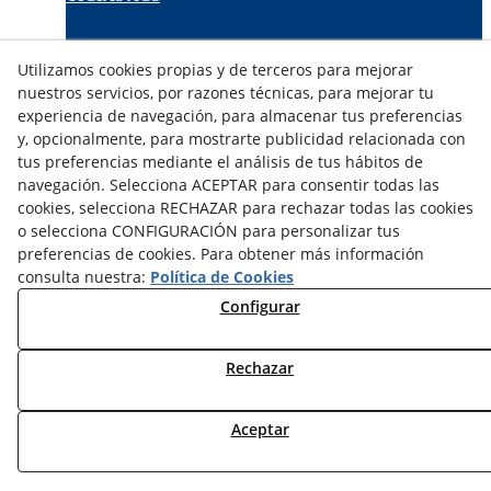
TARIFAS FABRICANTES
Utilizamos cookies propias y de terceros para mejorar
NOVEDADES
nuestros servicios, por razones técnicas, para mejorar tu
MI CUENTA
experiencia de navegación, para almacenar tus preferencias
y, opcionalmente, para mostrarte publicidad relacionada con
tus preferencias mediante el análisis de tus hábitos de
CONTÁCTANOS
navegación. Selecciona ACEPTAR para consentir todas las
DEVOLUCIONES
cookies, selecciona RECHAZAR para rechazar todas las cookies
TRABAJA CON NOSOTROS
o selecciona CONFIGURACIÓN para personalizar tus
preferencias de cookies. Para obtener más información
¿QUIENES SOMOS?
consulta nuestra:
Política de Cookies
AVISO LEGAL
Configurar
POLÍTICA DE COOKIES
POLÍTICA DE PRIVACIDAD
Rechazar
DERECHO DESISITIMIENTO
CONDICIONES USO
CONDICIONES COMPRA
Aceptar
FINANCIACIÓN
ODR