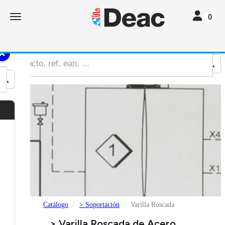
Toggle nav
Toggle navigation
0
Catálogo
> Soportación
Varilla Roscada
> Varilla Roscada de Acero