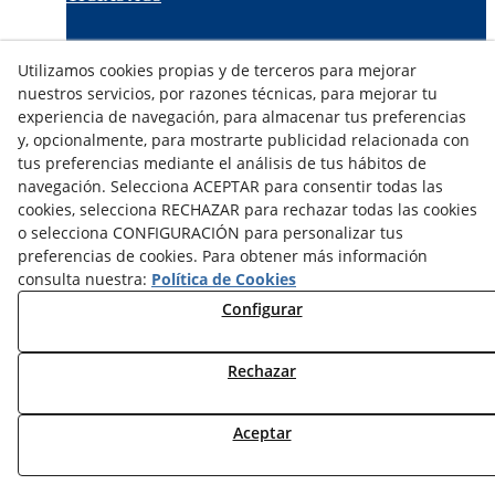
TARIFAS FABRICANTES
Utilizamos cookies propias y de terceros para mejorar
NOVEDADES
nuestros servicios, por razones técnicas, para mejorar tu
MI CUENTA
experiencia de navegación, para almacenar tus preferencias
y, opcionalmente, para mostrarte publicidad relacionada con
tus preferencias mediante el análisis de tus hábitos de
CONTÁCTANOS
navegación. Selecciona ACEPTAR para consentir todas las
DEVOLUCIONES
cookies, selecciona RECHAZAR para rechazar todas las cookies
TRABAJA CON NOSOTROS
o selecciona CONFIGURACIÓN para personalizar tus
preferencias de cookies. Para obtener más información
¿QUIENES SOMOS?
consulta nuestra:
Política de Cookies
AVISO LEGAL
Configurar
POLÍTICA DE COOKIES
POLÍTICA DE PRIVACIDAD
Rechazar
DERECHO DESISITIMIENTO
CONDICIONES USO
CONDICIONES COMPRA
Aceptar
FINANCIACIÓN
ODR