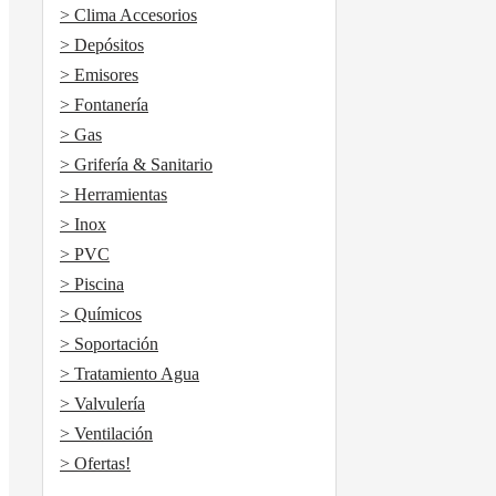
> Clima Accesorios
> Depósitos
> Emisores
> Fontanería
> Gas
> Grifería & Sanitario
> Herramientas
> Inox
> PVC
> Piscina
> Químicos
> Soportación
> Tratamiento Agua
> Valvulería
> Ventilación
> Ofertas!