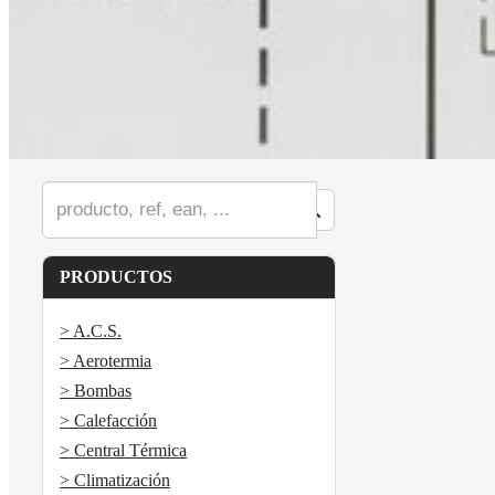
PRODUCTOS
> A.C.S.
> Aerotermia
> Bombas
> Calefacción
> Central Térmica
> Climatización