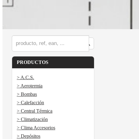
PRODUCTOS
> A.C.S.
> Aerotermia
> Bombas
> Calefacción
> Central Térmica
> Climatización
> Clima Accesorios
> Depósitos