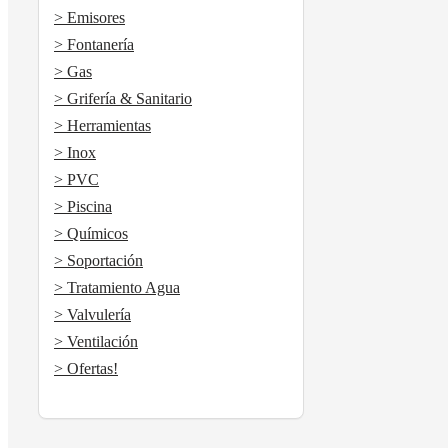
> Emisores
> Fontanería
> Gas
> Grifería & Sanitario
> Herramientas
> Inox
> PVC
> Piscina
> Químicos
> Soportación
> Tratamiento Agua
> Valvulería
> Ventilación
> Ofertas!