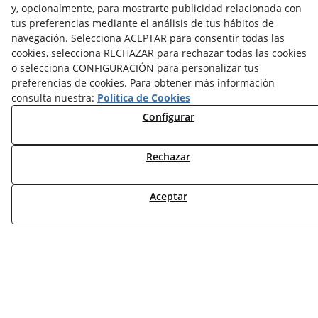
y, opcionalmente, para mostrarte publicidad relacionada con
MI CUENTA
tus preferencias mediante el análisis de tus hábitos de
navegación. Selecciona ACEPTAR para consentir todas las
CONTÁCTANOS
cookies, selecciona RECHAZAR para rechazar todas las cookies
DEVOLUCIONES
o selecciona CONFIGURACIÓN para personalizar tus
TRABAJA CON NOSOTROS
preferencias de cookies. Para obtener más información
consulta nuestra:
Política de Cookies
Configurar
¿QUIENES SOMOS?
AVISO LEGAL
POLÍTICA DE COOKIES
Rechazar
POLÍTICA DE PRIVACIDAD
DERECHO DESISITIMIENTO
Aceptar
CONDICIONES USO
CONDICIONES COMPRA
FINANCIACIÓN
ODR
© 08/2026 DEAC SOLUCIONS ENERGÈTIQUES, S.L. -
Todos los derechos reservados.