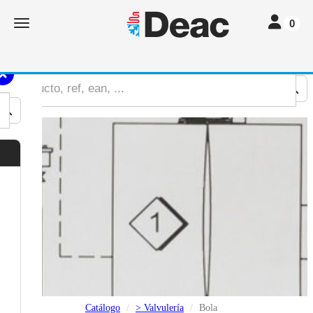
Toggle nav
Toggle navigation
0
Catálogo
> Valvulería
Bola