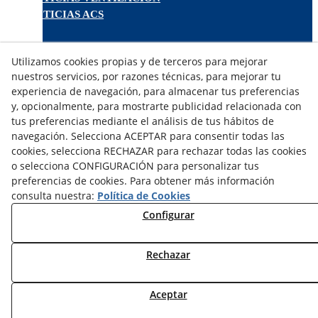
NOTICIAS ACS
TARIFAS FABRICANTES
Utilizamos cookies propias y de terceros para mejorar
NOVEDADES
nuestros servicios, por razones técnicas, para mejorar tu
MI CUENTA
experiencia de navegación, para almacenar tus preferencias
y, opcionalmente, para mostrarte publicidad relacionada con
tus preferencias mediante el análisis de tus hábitos de
CONTÁCTANOS
navegación. Selecciona ACEPTAR para consentir todas las
DEVOLUCIONES
cookies, selecciona RECHAZAR para rechazar todas las cookies
TRABAJA CON NOSOTROS
o selecciona CONFIGURACIÓN para personalizar tus
preferencias de cookies. Para obtener más información
¿QUIENES SOMOS?
consulta nuestra:
Política de Cookies
AVISO LEGAL
Configurar
POLÍTICA DE COOKIES
POLÍTICA DE PRIVACIDAD
Rechazar
DERECHO DESISITIMIENTO
CONDICIONES USO
CONDICIONES COMPRA
Aceptar
FINANCIACIÓN