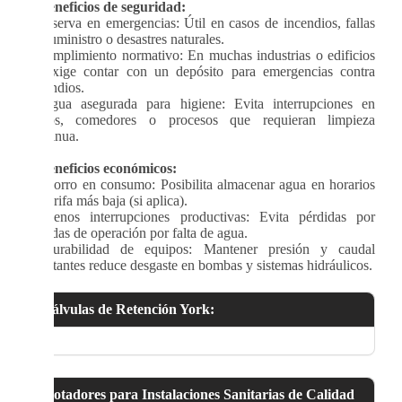
>
Beneficios de seguridad:
·
Reserva en emergencias: Útil en casos de incendios, fallas
de suministro o desastres naturales.
·
Cumplimiento normativo: En muchas industrias o edificios
se exige contar con un depósito para emergencias contra
incendios.
·
Agua asegurada para higiene: Evita interrupciones en
baños, comedores o procesos que requieran limpieza
continua.
>
Beneficios económicos:
·
Ahorro en consumo: Posibilita almacenar agua en horarios
de tarifa más baja (si aplica).
·
Menos interrupciones productivas: Evita pérdidas por
paradas de operación por falta de agua.
·
Durabilidad de equipos: Mantener presión y caudal
constantes reduce desgaste en bombas y sistemas hidráulicos.
Válvulas de Retención York:
Flotadores para Instalaciones Sanitarias de Calidad