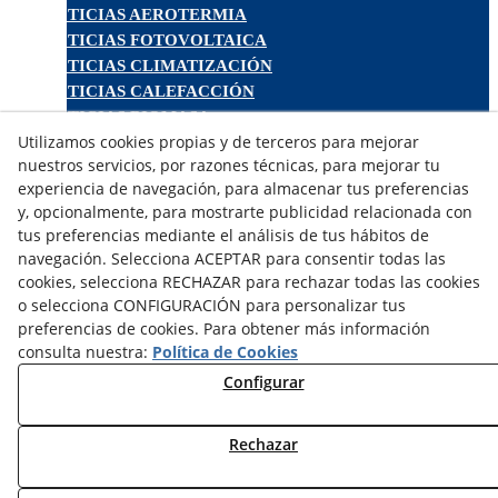
NOTICIAS AEROTERMIA
NOTICIAS FOTOVOLTAICA
NOTICIAS CLIMATIZACIÓN
NOTICIAS CALEFACCIÓN
NOTICIAS BIOMASA
Utilizamos cookies propias y de terceros para mejorar
NOTICIAS VENTILACIÓN
nuestros servicios, por razones técnicas, para mejorar tu
NOTICIAS ACS
experiencia de navegación, para almacenar tus preferencias
y, opcionalmente, para mostrarte publicidad relacionada con
TARIFAS FABRICANTES
tus preferencias mediante el análisis de tus hábitos de
NOVEDADES
navegación. Selecciona ACEPTAR para consentir todas las
MI CUENTA
cookies, selecciona RECHAZAR para rechazar todas las cookies
o selecciona CONFIGURACIÓN para personalizar tus
preferencias de cookies. Para obtener más información
CONTÁCTANOS
consulta nuestra:
Política de Cookies
DEVOLUCIONES
Configurar
TRABAJA CON NOSOTROS
Rechazar
¿QUIENES SOMOS?
AVISO LEGAL
POLÍTICA DE COOKIES