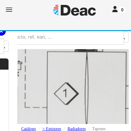
Toggle nav
Toggle navigation
0
Catálogo
> Emisores
Radiadores
Tapones