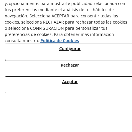
y, opcionalmente, para mostrarte publicidad relacionada con
MI CUENTA
tus preferencias mediante el análisis de tus hábitos de
navegación. Selecciona ACEPTAR para consentir todas las
CONTÁCTANOS
cookies, selecciona RECHAZAR para rechazar todas las cookies
DEVOLUCIONES
o selecciona CONFIGURACIÓN para personalizar tus
TRABAJA CON NOSOTROS
preferencias de cookies. Para obtener más información
consulta nuestra:
Política de Cookies
Configurar
¿QUIENES SOMOS?
AVISO LEGAL
POLÍTICA DE COOKIES
Rechazar
POLÍTICA DE PRIVACIDAD
DERECHO DESISITIMIENTO
Aceptar
CONDICIONES USO
CONDICIONES COMPRA
FINANCIACIÓN
ODR
© 08/2026 DEAC SOLUCIONS ENERGÈTIQUES, S.L. -
Todos los derechos reservados.