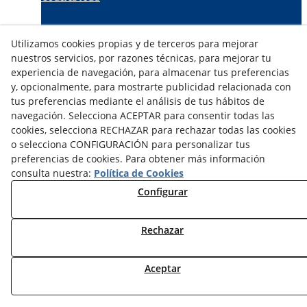
TARIFAS FABRICANTES
Utilizamos cookies propias y de terceros para mejorar
NOVEDADES
nuestros servicios, por razones técnicas, para mejorar tu
MI CUENTA
experiencia de navegación, para almacenar tus preferencias
y, opcionalmente, para mostrarte publicidad relacionada con
tus preferencias mediante el análisis de tus hábitos de
CONTÁCTANOS
navegación. Selecciona ACEPTAR para consentir todas las
DEVOLUCIONES
cookies, selecciona RECHAZAR para rechazar todas las cookies
TRABAJA CON NOSOTROS
o selecciona CONFIGURACIÓN para personalizar tus
preferencias de cookies. Para obtener más información
¿QUIENES SOMOS?
consulta nuestra:
Política de Cookies
AVISO LEGAL
Configurar
POLÍTICA DE COOKIES
POLÍTICA DE PRIVACIDAD
Rechazar
DERECHO DESISITIMIENTO
CONDICIONES USO
CONDICIONES COMPRA
Aceptar
FINANCIACIÓN
ODR