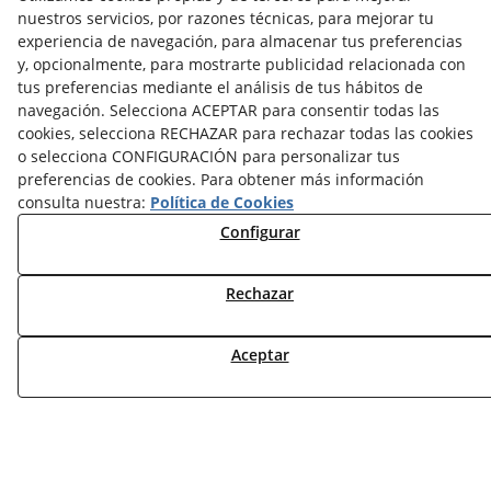
nuestros servicios, por razones técnicas, para mejorar tu
TARIFAS FABRICANTES
experiencia de navegación, para almacenar tus preferencias
NOVEDADES
y, opcionalmente, para mostrarte publicidad relacionada con
MI CUENTA
tus preferencias mediante el análisis de tus hábitos de
navegación. Selecciona ACEPTAR para consentir todas las
CONTÁCTANOS
cookies, selecciona RECHAZAR para rechazar todas las cookies
DEVOLUCIONES
o selecciona CONFIGURACIÓN para personalizar tus
preferencias de cookies. Para obtener más información
TRABAJA CON NOSOTROS
consulta nuestra:
Política de Cookies
Configurar
¿QUIENES SOMOS?
AVISO LEGAL
POLÍTICA DE COOKIES
Rechazar
POLÍTICA DE PRIVACIDAD
DERECHO DESISITIMIENTO
Aceptar
CONDICIONES USO
CONDICIONES COMPRA
FINANCIACIÓN
ODR