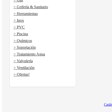
> Gas
> Grifería & Sanitario
> Herramientas
> Inox
> PVC
> Piscina
> Químicos
> Soportación
> Tratamiento Agua
> Valvulería
> Ventilación
> Ofertas!
Catál