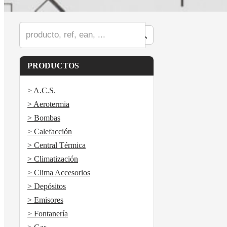
PRODUCTOS
> A.C.S.
> Aerotermia
> Bombas
> Calefacción
> Central Térmica
> Climatización
> Clima Accesorios
> Depósitos
> Emisores
> Fontanería