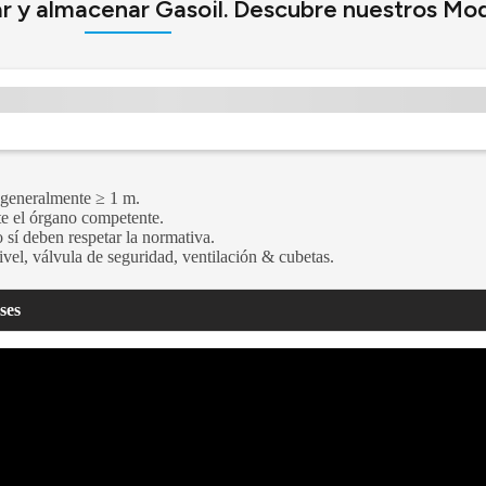
ar y almacenar Gasoil. Descubre nuestros Mo
): generalmente ≥ 1 m.
te el órgano competente.
sí deben respetar la normativa.
ivel, válvula de seguridad, ventilación & cubetas.
ses