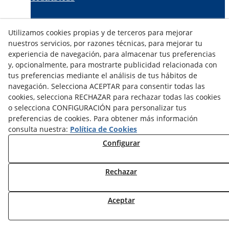
TARIFAS FABRICANTES
Utilizamos cookies propias y de terceros para mejorar
NOVEDADES
nuestros servicios, por razones técnicas, para mejorar tu
MI CUENTA
experiencia de navegación, para almacenar tus preferencias
y, opcionalmente, para mostrarte publicidad relacionada con
tus preferencias mediante el análisis de tus hábitos de
CONTÁCTANOS
navegación. Selecciona ACEPTAR para consentir todas las
DEVOLUCIONES
cookies, selecciona RECHAZAR para rechazar todas las cookies
TRABAJA CON NOSOTROS
o selecciona CONFIGURACIÓN para personalizar tus
preferencias de cookies. Para obtener más información
¿QUIENES SOMOS?
consulta nuestra:
Política de Cookies
AVISO LEGAL
Configurar
POLÍTICA DE COOKIES
POLÍTICA DE PRIVACIDAD
Rechazar
DERECHO DESISITIMIENTO
CONDICIONES USO
CONDICIONES COMPRA
Aceptar
FINANCIACIÓN
ODR