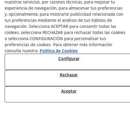
nuestros servicios, por razones técnicas, para mejorar tu
experiencia de navegación, para almacenar tus preferencias
NOTICIAS AEROTERMIA
y, opcionalmente, para mostrarte publicidad relacionada con
NOTICIAS FOTOVOLTAICA
tus preferencias mediante el análisis de tus hábitos de
NOTICIAS CLIMATIZACIÓN
navegación. Selecciona ACEPTAR para consentir todas las
NOTICIAS CALEFACCIÓN
cookies, selecciona RECHAZAR para rechazar todas las cookies
NOTICIAS BIOMASA
o selecciona CONFIGURACIÓN para personalizar tus
NOTICIAS VENTILACIÓN
preferencias de cookies. Para obtener más información
NOTICIAS ACS
consulta nuestra:
Política de Cookies
Configurar
TARIFAS FABRICANTES
NOVEDADES
Rechazar
MI CUENTA
Aceptar
CONTÁCTANOS
DEVOLUCIONES
TRABAJA CON NOSOTROS
¿QUIENES SOMOS?
AVISO LEGAL