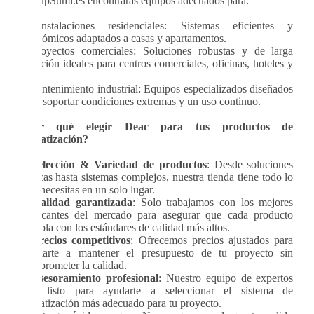
GroupSumi.es encontrarás equipos adecuados para:
·
Instalaciones residenciales: Sistemas eficientes y
económicos adaptados a casas y apartamentos.
·
Proyectos comerciales: Soluciones robustas y de larga
duración ideales para centros comerciales, oficinas, hoteles y
más.
·
Mantenimiento industrial: Equipos especializados diseñados
para soportar condiciones extremas y un uso continuo.
¿Por qué elegir Deac para tus productos de
climatización?
>
Selección & Variedad de productos
: Desde soluciones
básicas hasta sistemas complejos, nuestra tienda tiene todo lo
que necesitas en un solo lugar.
>
Calidad garantizada
: Solo trabajamos con los mejores
fabricantes del mercado para asegurar que cada producto
cumpla con los estándares de calidad más altos.
>
Precios competitivos
: Ofrecemos precios ajustados para
ayudarte a mantener el presupuesto de tu proyecto sin
comprometer la calidad.
>
Asesoramiento profesional
: Nuestro equipo de expertos
está listo para ayudarte a seleccionar el sistema de
climatización más adecuado para tu proyecto.