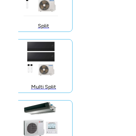
Split
Multi Split