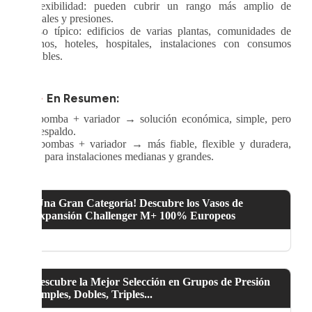
· Flexibilidad: pueden cubrir un rango más amplio de
caudales y presiones.
· Uso típico: edificios de varias plantas, comunidades de
vecinos, hoteles, hospitales, instalaciones con consumos
variables.
>>>
En Resumen:
· 1 bomba + variador → solución económica, simple, pero
sin respaldo.
· 2 bombas + variador → más fiable, flexible y duradera,
ideal para instalaciones medianas y grandes.
¡Una Gran Categoría! Descubre los Vasos de
Expansión Challenger M+ 100% Europeos
Descubre la Mejor Selección en Grupos de Presión
Simples, Dobles, Triples...