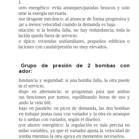
la red.
· Ahorro energético: evita arranques/paradas bruscos y solo
consume la energía necesaria.
· Menor desgaste mecánico: al arrancar de forma progresiva y
trabajar a menor velocidad cuando la demanda es baja.
· Limitación: si la bomba falla, no hay redundancia; toda la
instalación queda fuera de servicio.
· Uso típico: viviendas unifamiliares, pequeños edificios o
instalaciones con caudal/presión no muy elevados.
>>
Grupo de presión de 2 bombas con
variador:
· Redundancia y seguridad: si una bomba falla, la otra puede
asumir el servicio.
· Trabajo en alternancia: se programan para que ambas
bombas funcionen por turnos, equilibrando horas de uso y
alargando la vida útil.
· Trabajo en paralelo: en picos de demanda, las dos bombas
pueden trabajar juntas (una con variador y la otra en arranque
directo o ambas con variador, según el diseño).
· Mayor ahorro energético: la regulación es más precisa en
demandas variables, ya que el variador ajusta la velocidad de
una bomba mientras la otra apoya en momentos necesarios.