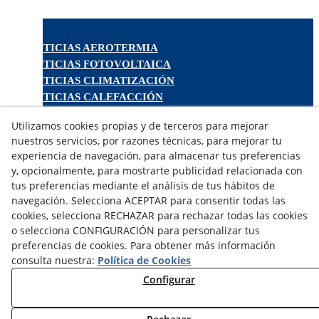
NOTICIAS AEROTERMIA
NOTICIAS FOTOVOLTAICA
NOTICIAS CLIMATIZACIÓN
NOTICIAS CALEFACCIÓN
NOTICIAS BIOMASA
Utilizamos cookies propias y de terceros para mejorar
NOTICIAS VENTILACIÓN
nuestros servicios, por razones técnicas, para mejorar tu
NOTICIAS ACS
experiencia de navegación, para almacenar tus preferencias
y, opcionalmente, para mostrarte publicidad relacionada con
TARIFAS FABRICANTES
tus preferencias mediante el análisis de tus hábitos de
navegación. Selecciona ACEPTAR para consentir todas las
NOVEDADES
cookies, selecciona RECHAZAR para rechazar todas las cookies
MI CUENTA
o selecciona CONFIGURACIÓN para personalizar tus
preferencias de cookies. Para obtener más información
CONTÁCTANOS
consulta nuestra:
Política de Cookies
DEVOLUCIONES
Configurar
TRABAJA CON NOSOTROS