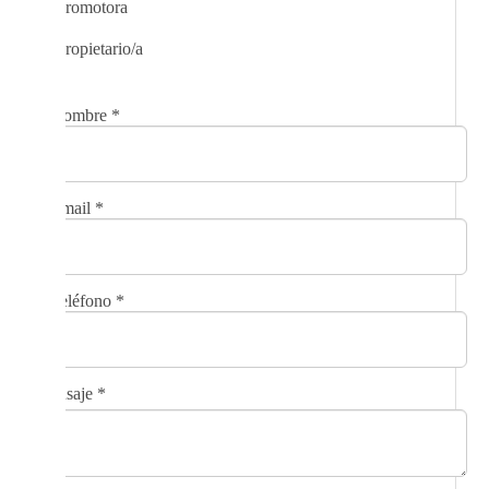
Promotora
Propietario/a
Nombre
*
Email
*
Teléfono
*
Mensaje
*