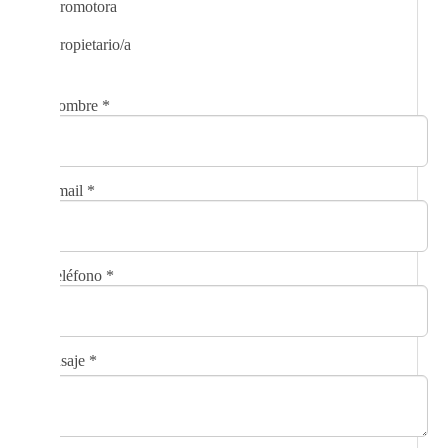
Promotora
Propietario/a
Nombre
*
Email
*
Teléfono
*
Mensaje
*