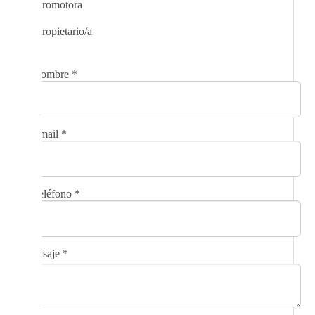
Promotora
Propietario/a
Nombre
*
Email
*
Teléfono
*
Mensaje
*