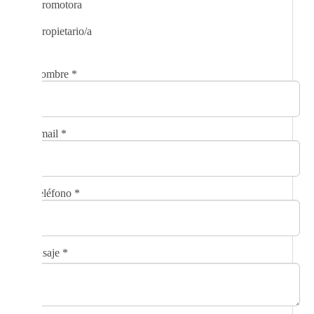
Promotora
Propietario/a
Nombre
*
Email
*
Teléfono
*
Mensaje
*