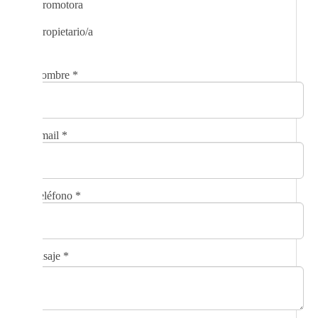
Promotora
Propietario/a
Nombre
*
Email
*
Teléfono
*
Mensaje
*