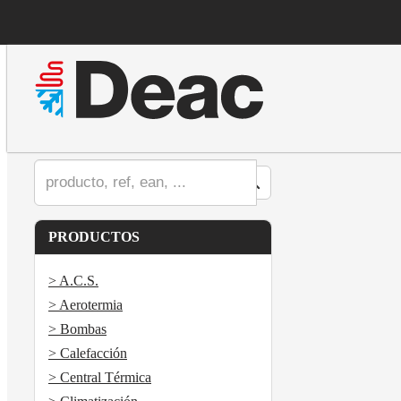
PRODUCTOS
> A.C.S.
> Aerotermia
> Bombas
> Calefacción
> Central Térmica