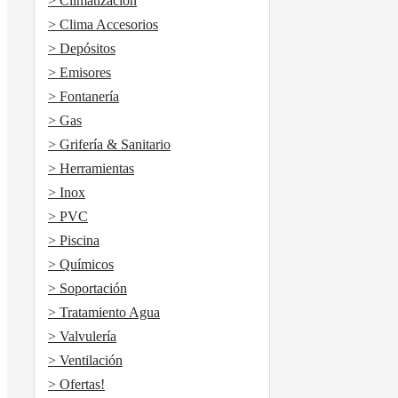
> Climatización
> Clima Accesorios
> Depósitos
> Emisores
> Fontanería
> Gas
> Grifería & Sanitario
> Herramientas
> Inox
> PVC
> Piscina
> Químicos
> Soportación
> Tratamiento Agua
> Valvulería
> Ventilación
> Ofertas!