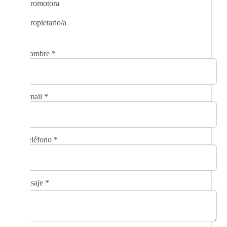
Promotora
Propietario/a
Nombre
*
Email
*
Teléfono
*
Mensaje
*