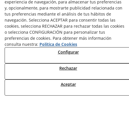
experiencia de navegación, para almacenar tus preferencias
y, opcionalmente, para mostrarte publicidad relacionada con
tus preferencias mediante el análisis de tus hábitos de
NOTICIAS AEROTERMIA
navegación. Selecciona ACEPTAR para consentir todas las
NOTICIAS FOTOVOLTAICA
cookies, selecciona RECHAZAR para rechazar todas las cookies
NOTICIAS CLIMATIZACIÓN
o selecciona CONFIGURACIÓN para personalizar tus
NOTICIAS CALEFACCIÓN
preferencias de cookies. Para obtener más información
NOTICIAS BIOMASA
consulta nuestra:
Política de Cookies
NOTICIAS VENTILACIÓN
Configurar
NOTICIAS ACS
Rechazar
TARIFAS FABRICANTES
NOVEDADES
MI CUENTA
Aceptar
CONTÁCTANOS
DEVOLUCIONES
TRABAJA CON NOSOTROS
¿QUIENES SOMOS?