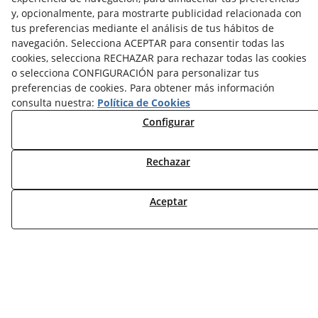
y, opcionalmente, para mostrarte publicidad relacionada con
CONTÁCTANOS
tus preferencias mediante el análisis de tus hábitos de
DEVOLUCIONES
navegación. Selecciona ACEPTAR para consentir todas las
TRABAJA CON NOSOTROS
cookies, selecciona RECHAZAR para rechazar todas las cookies
o selecciona CONFIGURACIÓN para personalizar tus
preferencias de cookies. Para obtener más información
¿QUIENES SOMOS?
consulta nuestra:
Política de Cookies
AVISO LEGAL
Configurar
POLÍTICA DE COOKIES
POLÍTICA DE PRIVACIDAD
DERECHO DESISITIMIENTO
Rechazar
CONDICIONES USO
CONDICIONES COMPRA
Aceptar
FINANCIACIÓN
ODR
© 08/2026 DEAC SOLUCIONS ENERGÈTIQUES, S.L. -
Todos los derechos reservados.