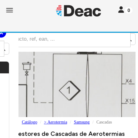
Toggle nav
Toggle navigation
0
Catálogo
> Aerotermia
Samsung
Cascadas
Gestores de Cascadas de Aerotermias