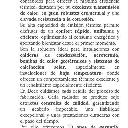
concebidos para ofrecer la máxima eficiencia
térmica, destacan por su
excelente transmisión
de calor
, su
gran robustez estructural
y una
elevada resistencia a la corrosión
.
Su alta capacidad de emisión térmica permite
disfrutar de un
confort rápido, uniforme y
eficiente
, optimizando el consumo energético y
aportando bienestar desde el primer momento.
Son la solución ideal para instalaciones con
calderas de condensación
,
aerotermia
,
bombas de calor geotérmicas
y
sistemas de
calefacción solar
, especialmente en
instalaciones de
baja temperatura
, donde
ofrecen un comportamiento térmico excelente y
un rendimiento especialmente eficiente.
En Deac cuidamos cada detalle del proceso de
fabricación. Cada radiador se produce bajo
estrictos controles de calidad
, garantizando
un acabado impecable, una fiabilidad
excepcional y unas prestaciones duraderas con
el paso del tiempo.
Por ello ofrecemos
10 años de garantía
,