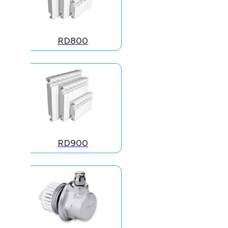
RD800
RD900