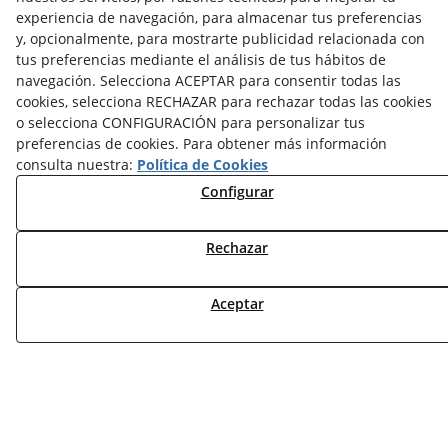
experiencia de navegación, para almacenar tus preferencias
y, opcionalmente, para mostrarte publicidad relacionada con
tus preferencias mediante el análisis de tus hábitos de
NOTICIAS AEROTERMIA
navegación. Selecciona ACEPTAR para consentir todas las
NOTICIAS FOTOVOLTAICA
cookies, selecciona RECHAZAR para rechazar todas las cookies
NOTICIAS CLIMATIZACIÓN
o selecciona CONFIGURACIÓN para personalizar tus
NOTICIAS CALEFACCIÓN
preferencias de cookies. Para obtener más información
NOTICIAS BIOMASA
consulta nuestra:
Política de Cookies
NOTICIAS VENTILACIÓN
Configurar
NOTICIAS ACS
Rechazar
TARIFAS FABRICANTES
NOVEDADES
MI CUENTA
Aceptar
CONTÁCTANOS
DEVOLUCIONES
TRABAJA CON NOSOTROS