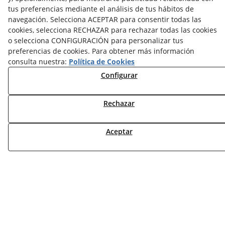
NOTICIAS VENTILACIÓN
tus preferencias mediante el análisis de tus hábitos de
NOTICIAS ACS
navegación. Selecciona ACEPTAR para consentir todas las
cookies, selecciona RECHAZAR para rechazar todas las cookies
TARIFAS FABRICANTES
o selecciona CONFIGURACIÓN para personalizar tus
preferencias de cookies. Para obtener más información
NOVEDADES
consulta nuestra:
Política de Cookies
MI CUENTA
Configurar
CONTÁCTANOS
DEVOLUCIONES
Rechazar
TRABAJA CON NOSOTROS
Aceptar
¿QUIENES SOMOS?
AVISO LEGAL
POLÍTICA DE COOKIES
POLÍTICA DE PRIVACIDAD
DERECHO DESISITIMIENTO
CONDICIONES USO
CONDICIONES COMPRA
FINANCIACIÓN