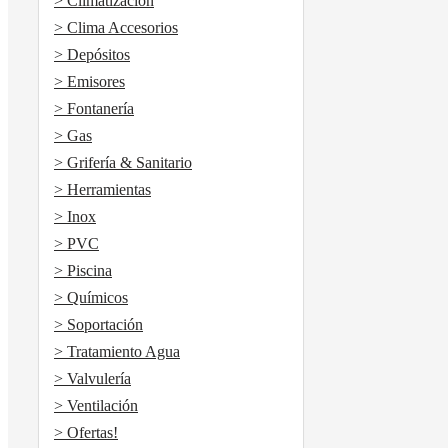
> Climatización
> Clima Accesorios
> Depósitos
> Emisores
> Fontanería
> Gas
> Grifería & Sanitario
> Herramientas
> Inox
> PVC
> Piscina
> Químicos
> Soportación
> Tratamiento Agua
> Valvulería
> Ventilación
> Ofertas!