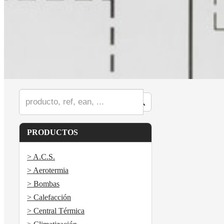
PRODUCTOS
> A.C.S.
> Aerotermia
> Bombas
> Calefacción
> Central Térmica