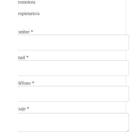
Promotora
Propietario/a
Nombre
*
Email
*
Teléfono
*
Mensaje
*