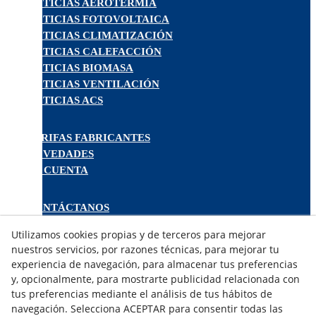
NOTICIAS AEROTERMIA
NOTICIAS FOTOVOLTAICA
NOTICIAS CLIMATIZACIÓN
NOTICIAS CALEFACCIÓN
NOTICIAS BIOMASA
NOTICIAS VENTILACIÓN
NOTICIAS ACS
TARIFAS FABRICANTES
NOVEDADES
MI CUENTA
CONTÁCTANOS
DEVOLUCIONES
Utilizamos cookies propias y de terceros para mejorar
TRABAJA CON NOSOTROS
nuestros servicios, por razones técnicas, para mejorar tu
experiencia de navegación, para almacenar tus preferencias
¿QUIENES SOMOS?
y, opcionalmente, para mostrarte publicidad relacionada con
tus preferencias mediante el análisis de tus hábitos de
AVISO LEGAL
navegación. Selecciona ACEPTAR para consentir todas las
POLÍTICA DE COOKIES